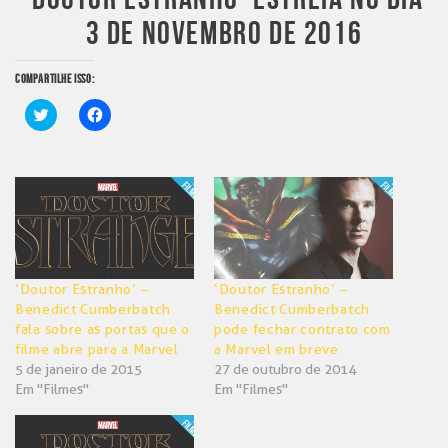
3 DE NOVEMBRO DE 2016
COMPARTILHE ISSO:
Clique
Clique
para
para
compartilhar
compartilhar
no
no
Twitter(abre
Facebook(abre
em
em
nova
nova
janela)
janela)
‘Doutor Estranho’ –
‘Doutor Estranho’ –
Benedict Cumberbatch
Benedict Cumberbatch
fala sobre as portas que o
pode fechar contrato com
filme abre para a Marvel
a Marvel em breve
5 de janeiro de 2015
27 de outubro de 2014
Em "Filmes"
Em "Filmes"