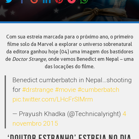
Com sua estreia marcada para o próximo ano, o primeiro
filme solo da Marvel a explorar o universo sobrenatural
da editora ganhou hoje (04) uma imagem dos bastidores
de
Doctor Strange
, onde vemos Benedict em Nepal – uma
das locações do filme.
Benedict cumberbatch in Nepal…shooting
for
#drstrange
#movie
#cumberbatch
pic.twitter.com/LHcFrSlMrm
— Prayush Khadka (@Technicalyright)
4
novembro 2015
‘DOUTOR ESTRANHO’ ESTREIA NO DIA