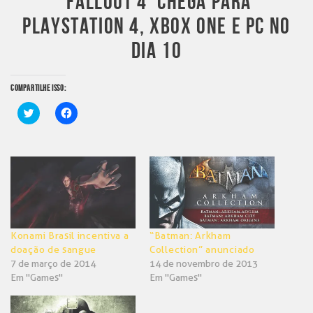
‘FALLOUT 4’ CHEGA PARA
PLAYSTATION 4, XBOX ONE E PC NO
DIA 10
COMPARTILHE ISSO:
Clique
Clique
para
para
compartilhar
compartilhar
no
no
Twitter(abre
Facebook(abre
em
em
nova
nova
janela)
janela)
Konami Brasil incentiva a
“Batman: Arkham
doação de sangue
Collection” anunciado
7 de março de 2014
14 de novembro de 2013
Em "Games"
Em "Games"