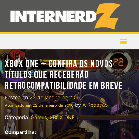
XBOX ONE – CONFIRA OS NOVOS
TÍTULOS QUE RECEBERÃO
RETROCOMPATIBILIDADE EM BREVE
Posted on
22 de janeiro de 2016
by
A Redação
Atualizado em
22 de janeiro de 2016
Categoria:
Games
,
XBOX ONE
Compartilhe: