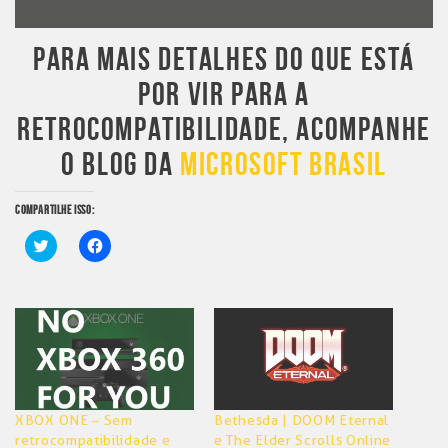
PARA MAIS DETALHES DO QUE ESTÁ
POR VIR PARA A
RETROCOMPATIBILIDADE, ACOMPANHE
O BLOG DA
MICROSOFT BRASIL
COMPARTILHE ISSO:
Clique
Clique
para
para
compartilhar
compartilhar
no
no
Twitter(abre
Facebook(abre
em
em
nova
nova
janela)
janela)
XBOX ONE – Sem
Bethesda | DOOM Eternal
retrocompatibilidade e
e The Elder Scrolls Online