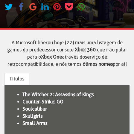
A Microsoft liberou hoje (22) mais uma listagem de
games do predecessor console
Xbox 360
que irão pular
para o
Xbox One
através do serviço de
retrocompatibilidade, e nós temos
ótimos nomes
por aí!
Títulos
The Witcher 2: Assassins of Kings
Counter-Strike: GO
Soulcalibur
Skullgirls
Small Arms