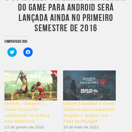
DO GAME PARA ANDROID SERÁ
LANÇADA AINDA NO PRIMEIRO
SEMESTRE DE 2016
COMPARTILHE ISSO:
Clique
Clique
para
para
compartilhar
compartilhar
no
no
Twitter(abre
Facebook(abre
em
em
nova
nova
janela)
janela)
Ubisoft – ‘Assassin’s
Ubisoft | Assassin’s Creed
Creed Chronicles’
Shadows anuncia parceria
ambientado na índia já
de gelar o sangue com
está disponível
Dead by Daylight
12 de janeiro de 2016
29 de maio de 2025