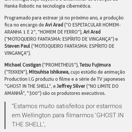
Hanka Robotic na tecnologia cibernética.
Programado para estrear já no próximo ano, a produção
fica no encargo de
Avi Arad
(“O ESPETACULAR HOMEM-
ARANHA 1 E 2”, “HOMEM DE FERRO”),
Ari Arad
(“MOTOQUEIRO FANTASMA: ESPÍRITO DE VINGANÇA”) e
Steven Paul
(“MOTOQUEIRO FANTASMA: ESPÍRITO DE
VINGANÇA”).
Michael Costigan
(“PROMETHEUS”),
Tetsu Fujimura
(“TEKKEN”),
Mitsuhisa Ishikawa,
cujo estúdio de animação
Production I.G produziu o filme e a série de TV japoneses
“GHOST IN THE SHELL”, e
Jeffrey Silver
(“NO LIMITE DO
AMANHÃ”, “300”) são os produtores executivos.
“Estamos muito satisfeitos por estarmos
em Wellington para filmarmos ‘GHOST IN
THE SHELL’,