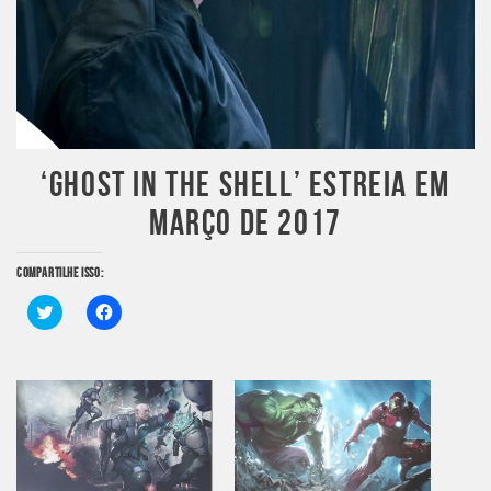
‘GHOST IN THE SHELL’ ESTREIA EM
MARÇO DE 2017
COMPARTILHE ISSO:
Clique
Clique
para
para
compartilhar
compartilhar
no
no
Twitter(abre
Facebook(abre
em
em
nova
nova
janela)
janela)