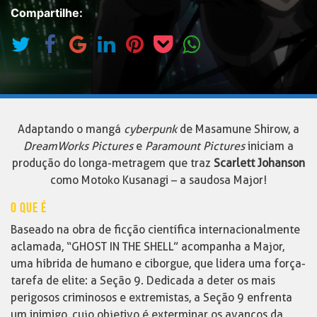
Compartilhe:
Adaptando o mangá
cyberpunk
de Masamune Shirow, a
DreamWorks Pictures
e
Paramount Pictures
iniciam a
produção do longa-metragem que traz
Scarlett Johanson
como Motoko Kusanagi – a saudosa Major!
O QUE É
Baseado na obra de ficção científica internacionalmente
aclamada, “GHOST IN THE SHELL” acompanha a Major,
uma híbrida de humano e ciborgue, que lidera uma força-
tarefa de elite: a Seção 9. Dedicada a deter os mais
perigosos criminosos e extremistas, a Seção 9 enfrenta
um inimigo, cujo objetivo é exterminar os avanços da