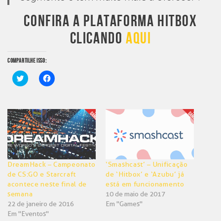
CONFIRA A PLATAFORMA HITBOX
CLICANDO
AQUI
COMPARTILHE ISSO:
Clique
Clique
para
para
compartilhar
compartilhar
no
no
Twitter(abre
Facebook(abre
em
em
nova
nova
janela)
janela)
DreamHack – Campeonato
‘Smashcast’ – Unificação
de CS:GO e Starcraft
de ‘Hitbox’ e ‘Azubu’ já
acontece neste final de
está em funcionamento
semana
10 de maio de 2017
22 de janeiro de 2016
Em "Games"
Em "Eventos"