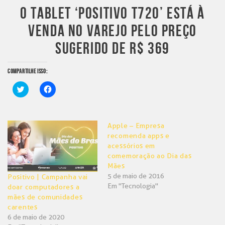
O TABLET ‘POSITIVO T720’ ESTÁ À
VENDA NO VAREJO PELO PREÇO
SUGERIDO DE R$ 369
COMPARTILHE ISSO:
Clique
Clique
para
para
compartilhar
compartilhar
no
no
Twitter(abre
Facebook(abre
em
em
Apple – Empresa
nova
nova
janela)
janela)
recomenda apps e
acessórios em
comemoração ao Dia das
Mães
5 de maio de 2016
Positivo | Campanha vai
Em "Tecnologia"
doar computadores a
mães de comunidades
carentes
6 de maio de 2020