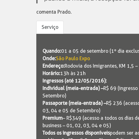
comenta Prado.
Serviço
Quando:
01 a 05 de setembro (1º dia exclu
Onde:
São Paulo Expo
Endereço:
Rodovia dos Imigrantes, KM 1,5 –
Horário:
13h às 21h
Ingressos (até 12/05/2016):
Individual (meia-entrada) –
R$ 69 (ingresso
Setembro)
Passaporte (meia-entrada) –
R$ 236 (acesso
03, 04 e 05 de Setembro)
Premium
– R$349 (acesso a todos os dias d
business – 01, 02, 03, 04 e 05)
Todos os ingressos disponíveis
podem ser a