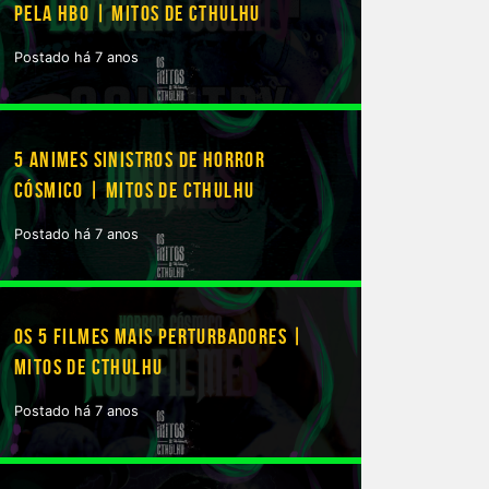
PELA HBO | MITOS DE CTHULHU
Postado há 7 anos
5 ANIMES SINISTROS DE HORROR
CÓSMICO | MITOS DE CTHULHU
Postado há 7 anos
OS 5 FILMES MAIS PERTURBADORES |
MITOS DE CTHULHU
Postado há 7 anos