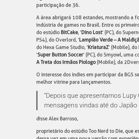
participação de 36.
A área abrigará 108 estandes, mostrando a f
indústria de games no Brasil. Entre os primeir
do estúdio
BitCake
, ‘
Dino Lost
’ (PC), do Super
PS4), do Overlord, ‘
Lampião Verde – A Maldiçã
do Hexa Game Studio, ‘
KriaturaZ
’ (Mobile), do 
‘
Super Button Soccer
’ (PC), do Smyowl, uma 
A Treta dos Irmãos Piologo
(Mobile), da 2Dver
O interesse dos indies em participar da BGS se
melhor vitrine para lançamentos.
“Depois que apresentamos Lupy
mensagens vindas até do Japão 
disse Alex Barroso,
proprietário do estúdio Too Nerd to Die, que
dessa vez em uma nova versão com experiên