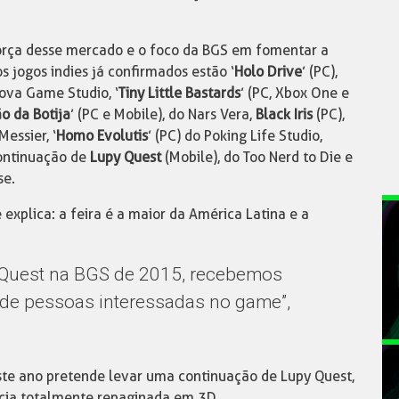
orça desse mercado e o foco da BGS em fomentar a
os jogos indies já confirmados estão ‘
Holo Drive
’ (PC),
nova Game Studio, ‘
Tiny Little Bastards
’ (PC, Xbox One e
o da Botija
’ (PC e Mobile), do Nars Vera,
Black Iris
(PC),
Messier, ‘
Homo Evolutis
’ (PC) do Poking Life Studio,
continuação de
Lupy Quest
(Mobile), do Too Nerd to Die e
se.
 explica: a feira é a maior da América Latina e a
 Quest na BGS de 2015, recebemos
de pessoas interessadas no game”,
 este ano pretende levar uma continuação de Lupy Quest,
cia totalmente repaginada em 3D.