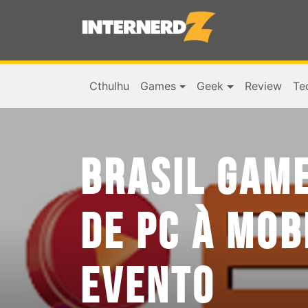
Cthulhu
Games
Geek
Review
Te
BRASIL GAME
DE PC À MOB
EVENTO