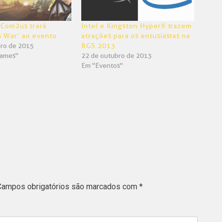
 Com2us trará
Intel e Kingston HyperX trazem
 War’ ao evento
atrações para os entusiastas na
ro de 2015
BGS 2013
Games"
22 de outubro de 2013
Em "Eventos"
Campos obrigatórios são marcados com
*