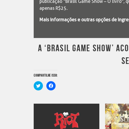
publicação “Brasil Game Show – O livro”, q
apenas R$25.
Mais informações e outras opções de ingr
A ‘BRASIL GAME SHOW’ ACO
S
COMPARTILHE ISSO:
Clique
Clique
para
para
compartilhar
compartilhar
no
no
Twitter(abre
Facebook(abre
em
em
nova
nova
janela)
janela)