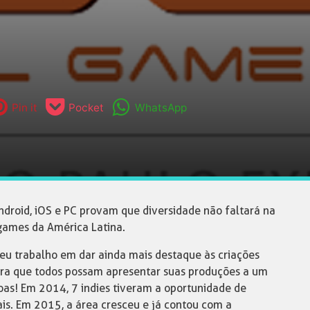
Pin it
Pocket
WhatsApp
ndroid, iOS e PC provam que diversidade não faltará na
 games da América Latina.
eu trabalho em dar ainda mais destaque às criações
ara que todos possam apresentar suas produções a um
soas! Em 2014, 7 indies tiveram a oportunidade de
s. Em 2015, a área cresceu e já contou com a