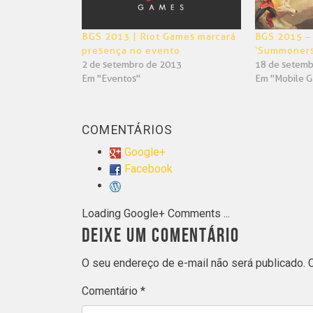
BGS 2013 | Riot Games marcará
BGS 2015 –
presença no evento
‘Summoners
2 de setembro de 2013
18 de setemb
Em "Eventos"
Em "Mobile 
COMENTÁRIOS
Google+
Facebook
Loading Google+ Comments ...
DEIXE UM COMENTÁRIO
O seu endereço de e-mail não será publicado.
Comentário
*