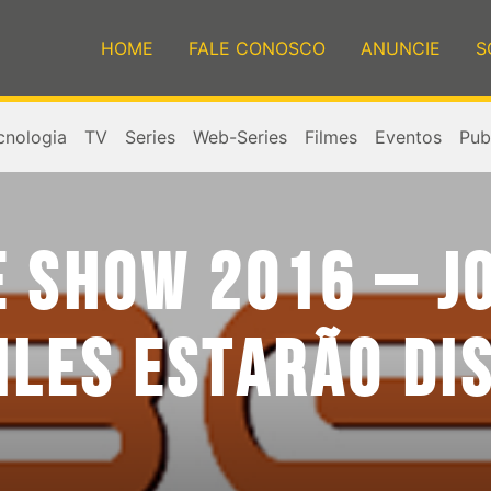
HOME
FALE CONOSCO
ANUNCIE
S
cnologia
TV
Series
Web-Series
Filmes
Eventos
Publ
 SHOW 2016 – JO
ILES ESTARÃO DI