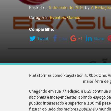
Posted on
5 de maio de 2016
by
A Redação
Categoria:
Eventos
,
Games
Compartilhe:
Tweet
Like
+1
Share
Plataformas como Playstation 4, Xbox One, A
maior feira de
Chegando em sua 7ª edição, a BGS continua s
nacionais e independentes, abrindo espaço p
publico interessado e superior a 300 mil pes
figurar ao lado dos maiores
publishers
mundiai