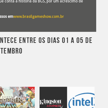
ue conta a história da BGS, por um acréscimo de
essos em
www.brasilgameshow.com.br
NTECE ENTRE OS DIAS 01 A 05 DE
ETEMBRO