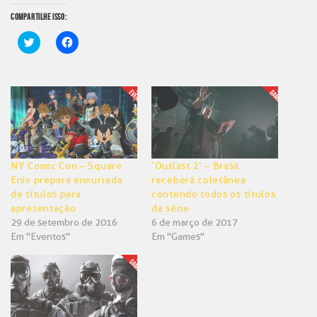
COMPARTILHE ISSO:
Clique
Clique
para
para
compartilhar
compartilhar
no
no
Twitter(abre
Facebook(abre
em
em
nova
nova
janela)
janela)
NY Comic Con – Square
‘Outlast 2’ – Brasil
Enix prepara enxurrada
receberá coletânea
de títulos para
contendo todos os títulos
apresentação
da série
29 de setembro de 2016
6 de março de 2017
Em "Eventos"
Em "Games"