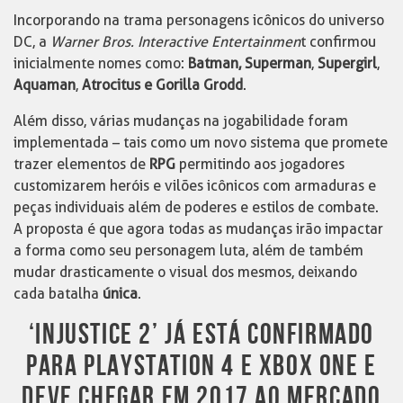
Incorporando na trama personagens icônicos do universo
DC, a
Warner Bros. Interactive Entertainmen
t confirmou
inicialmente nomes como:
Batman, Superman
,
Supergirl
,
Aquaman
,
Atrocitus e Gorilla Grodd
.
Além disso, várias mudanças na jogabilidade foram
implementada – tais como um novo sistema que promete
trazer elementos de
RPG
permitindo aos jogadores
customizarem heróis e vilões icônicos com armaduras e
peças individuais além de poderes e estilos de combate.
A proposta é que agora todas as mudanças irão impactar
a forma como seu personagem luta, além de também
mudar drasticamente o visual dos mesmos, deixando
cada batalha
única
.
‘INJUSTICE 2’ JÁ ESTÁ CONFIRMADO
PARA PLAYSTATION 4 E XBOX ONE E
DEVE CHEGAR EM 2017 AO MERCADO