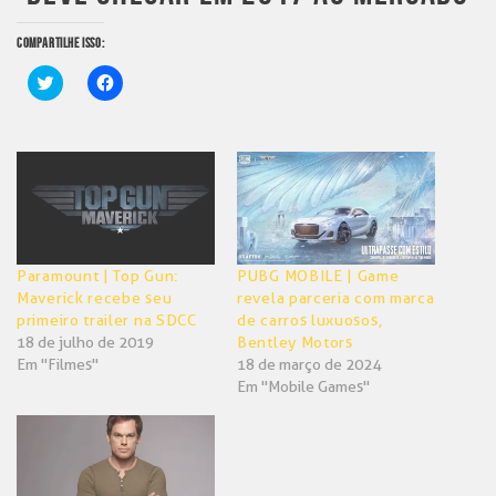
COMPARTILHE ISSO:
Clique
Clique
para
para
compartilhar
compartilhar
no
no
Twitter(abre
Facebook(abre
em
em
nova
nova
janela)
janela)
Paramount | Top Gun:
PUBG MOBILE | Game
Maverick recebe seu
revela parceria com marca
primeiro trailer na SDCC
de carros luxuosos,
18 de julho de 2019
Bentley Motors
Em "Filmes"
18 de março de 2024
Em "Mobile Games"