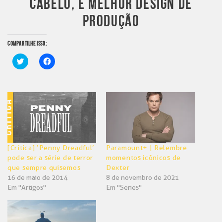
CABELO, E MELHOR DESIGN DE
PRODUÇÃO
COMPARTILHE ISSO:
Clique
Clique
para
para
compartilhar
compartilhar
no
no
Twitter(abre
Facebook(abre
em
em
nova
nova
janela)
janela)
[Crítica] ‘Penny Dreadful’
Paramount+ | Relembre
pode ser a série de terror
momentos icônicos de
que sempre quisemos
Dexter
16 de maio de 2014
8 de novembro de 2021
Em "Artigos"
Em "Series"