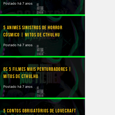
Postado há 7 anos
5 ANIMES SINISTROS DE HORROR
CÓSMICO | MITOS DE CTHULHU
Postado há 7 anos
OS 5 FILMES MAIS PERTURBADORES |
MITOS DE CTHULHU
Postado há 7 anos
5 CONTOS OBRIGATÓRIOS DE LOVECRAFT