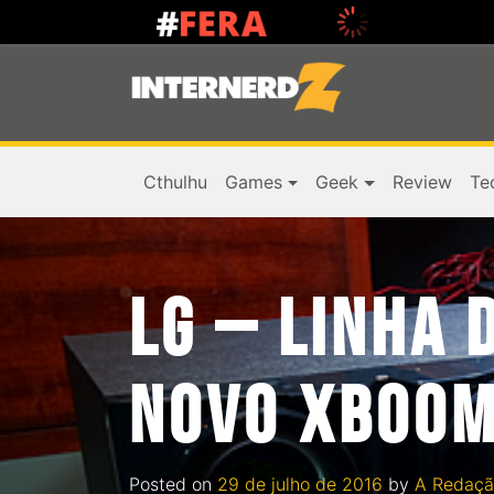
Cthulhu
Games
Geek
Review
Te
LG – LINHA 
NOVO XBOOM
Posted on
29 de julho de 2016
by
A Redaçã