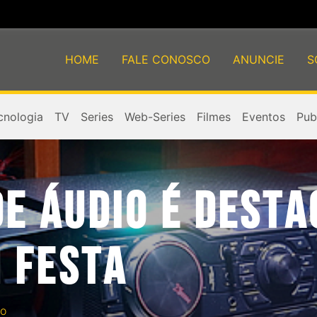
HOME
FALE CONOSCO
ANUNCIE
S
cnologia
TV
Series
Web-Series
Filmes
Eventos
Publ
DE ÁUDIO É DEST
 FESTA
o