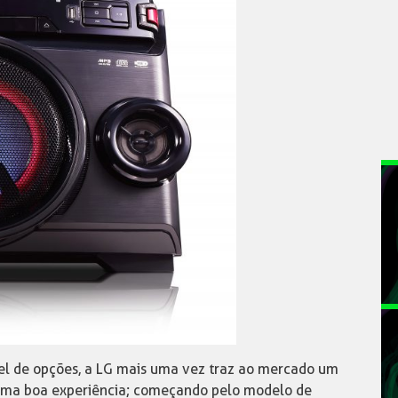
el de opções, a LG mais uma vez traz ao mercado um
 uma boa experiência; começando pelo modelo de