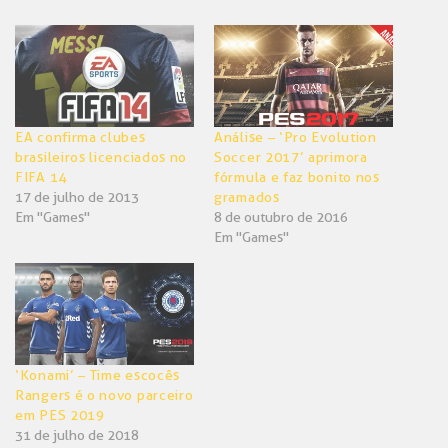
Twitter(abre
Facebook(abre
em
em
nova
nova
janela)
janela)
EA confirma clubes
Análise – ‘Pro Evolution
brasileiros licenciados no
Soccer 2017’ aprimora
FIFA 14
fórmula e faz bonito nos
17 de julho de 2013
gramados
Em "Games"
8 de outubro de 2016
Em "Games"
‘Konami’ – Time escocês
Rangers é o novo parceiro
em PES 2019
31 de julho de 2018