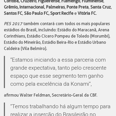
Coritiba, Cruzeiro
,
Figueirense
,
Flamengo
,
Fluminense
,
Grêmio, Internacional
,
Palmeiras
,
Ponte Preta
,
Santa Cruz
,
Santos FC
,
São Paulo FC, Sport Recife
e
Vitória FC
.
PES 2017
também contará com todos os mais populares
estádios do Brasil, incluindo: Estádio do Maracanã, Arena
Corinthians, Estádio Cícero Pompeu de Toledo (Morumbi),
Estádio do Mineirão, Estádio Beira-Rio e Estádio Urbano
Caldeira (Vila Belmiro).
“Estamos iniciando a essa parceria com
grande expectativa, tanto pelo crescente
espaço que esse segmento tem ganho
como pela excelência da Konami”,
afirmou Walter Feldman, Secretário-Geral da CBF.
“Temos trabalhando há algum tempo para
realizar a inserção do Brasileirão no