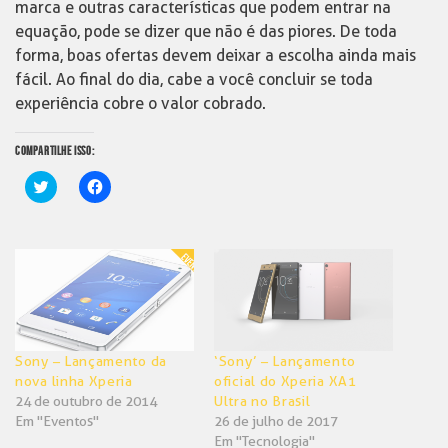
marca e outras características que podem entrar na
equação, pode se dizer que não é das piores. De toda
forma, boas ofertas devem deixar a escolha ainda mais
fácil. Ao final do dia, cabe a você concluir se toda
experiência cobre o valor cobrado.
COMPARTILHE ISSO:
Clique
Clique
para
para
compartilhar
compartilhar
no
no
Twitter(abre
Facebook(abre
em
em
nova
nova
janela)
janela)
Sony – Lançamento da
‘Sony’ – Lançamento
nova linha Xperia
oficial do Xperia XA1
24 de outubro de 2014
Ultra no Brasil
Em "Eventos"
26 de julho de 2017
Em "Tecnologia"