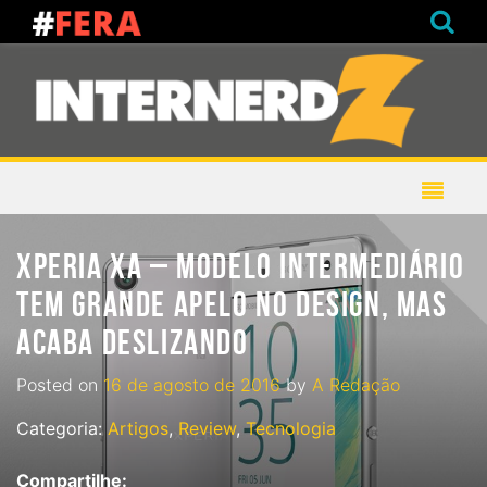
XPERIA XA – MODELO INTERMEDIÁRIO
TEM GRANDE APELO NO DESIGN, MAS
ACABA DESLIZANDO
Posted on
16 de agosto de 2016
by
A Redação
Categoria:
Artigos
,
Review
,
Tecnologia
Compartilhe: