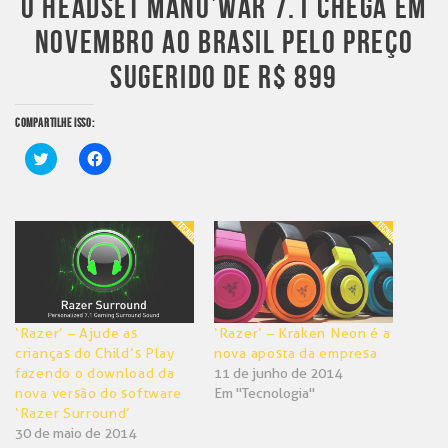
O HEADSET MANO’WAR 7.1 CHEGA EM
NOVEMBRO AO BRASIL PELO PREÇO
SUGERIDO DE R$ 899
COMPARTILHE ISSO:
Clique
Clique
para
para
compartilhar
compartilhar
no
no
Twitter(abre
Facebook(abre
em
em
nova
nova
janela)
janela)
‘Razer’ – Ajude as
‘Razer’ – Kraken Neon é a
crianças do Child’s Play
nova aposta da empresa
fazendo o download da
11 de junho de 2014
nova versão do software
Em "Tecnologia"
‘Razer Surround’
30 de maio de 2014