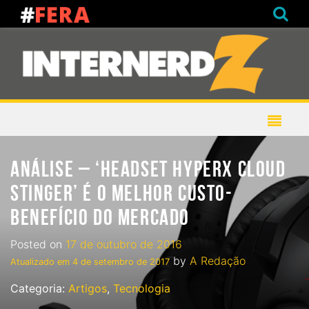
ANÁLISE – ‘HEADSET HYPERX CLOUD
STINGER’ É O MELHOR CUSTO-
BENEFÍCIO DO MERCADO
Posted on
17 de outubro de 2016
by
A Redação
Atualizado em
4 de setembro de 2017
Categoria:
Artigos
,
Tecnologia