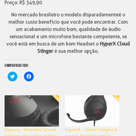
Preço: R$ 349,90
No mercado brasileiro o modelo disparadamente é o
melhor custo benefício que você pode encontrar. Com
um acabamento muito bom, qualidade de áudio
sensacional e um microfone bastante competente, se
você está em busca de um bom Headset o
HyperX Cloud
Stinger
é sua melhor opção.
COMPARTILHE ISSO:
Clique
Clique
para
para
compartilhar
compartilhar
no
no
Twitter(abre
Facebook(abre
em
em
nova
nova
janela)
janela)
Hyperx – Headset ‘Cloud
HyperX – Cloud Stinger é
Stinger’ abocanha prêmio
o novo headset gamer