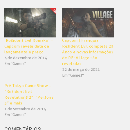
no
no
Twitter(abre
Facebook(abre
em
em
nova
nova
janela)
janela)
‘Resident Evil Remake’ –
Capcom | Franquia
Capcom revela data de
Resident Evil completa 25
lançamento e preço
Anos e novas informações
4 de dezembro de 2014
de RE: Village são
Em "Games"
reveladas
22 de março de 2021
Em "Games"
Pré Tokyo Game Show –
“Resident Evil
Revelations 2”, “Persona
5” e mais
1 de setembro de 2014
Em "Games"
COMENTÁRIOS