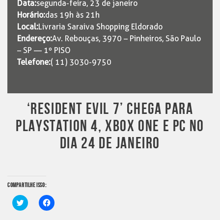
Data:
segunda-feira, 23 de janeiro
Horário:
das 19h às 21h
Local:
Livraria Saraiva Shopping Eldorado
Endereço:
Av. Rebouças, 3970 – Pinheiros, São Paulo
– SP — 1º PISO
Telefone:
( 11) 3030-9750
‘RESIDENT EVIL 7’ CHEGA PARA
PLAYSTATION 4, XBOX ONE E PC NO
DIA 24 DE JANEIRO
COMPARTILHE ISSO:
Clique
Clique
para
para
compartilhar
compartilhar