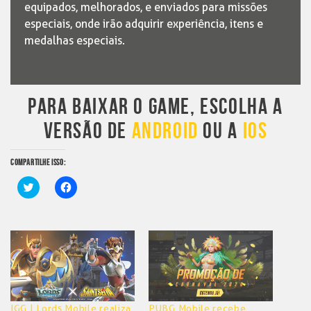
equipados, melhorados, e enviados para missões
especiais, onde irão adquirir experiência, itens e
medalhas especiais.
PARA BAIXAR O GAME, ESCOLHA A
VERSÃO DE
ANDROID
OU A
IOS
COMPARTILHE ISSO:
Clique
Clique
para
para
compartilhar
compartilhar
no
no
Twitter(abre
Facebook(abre
em
em
nova
nova
janela)
janela)
IGG | Lords Mobile realiza
PUBG Mobile recebe