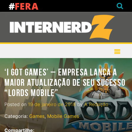
‘I GOT GAMES’ – EMPRESA LANÇA A
MAIOR ATUALIZAÇÃO DE SEU SUCESSO
“LORDS MOBILE”
Posted on
19 de janeiro de 2018
by
A Redação
Categoria:
Games
,
Mobile Games
Compartilhe: