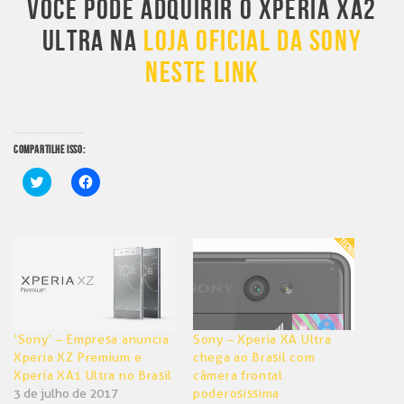
VOCÊ PODE ADQUIRIR O XPERIA XA2
ULTRA NA
LOJA OFICIAL DA SONY
NESTE LINK
COMPARTILHE ISSO:
Clique
Clique
para
para
compartilhar
compartilhar
no
no
Twitter(abre
Facebook(abre
em
em
nova
nova
janela)
janela)
‘Sony’ – Empresa anuncia
Sony – Xperia XA Ultra
Xperia XZ Premium e
chega ao Brasil com
Xperia XA1 Ultra no Brasil
câmera frontal
3 de julho de 2017
poderosissima