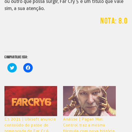
ou outro que possa surgir, Far Cry 5 é um título que vale
sim, a sua atenção.
NOTA: 8.0
COMPARTILHE ISSO:
Clique
Clique
para
para
compartilhar
compartilhar
no
no
Twitter(abre
Facebook(abre
em
em
nova
nova
janela)
janela)
E3 2021 | Ubisoft anuncia
Análise | Pagan Min:
conteúdo do passe de
Control traz a mesma
temporada do Far Cr 6
fórmula com nova história