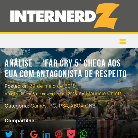
ANÁLISE – ‘FAR CRY 5’ CHEGA AOS
EUA COM ANTAGONISTA DE RESPEITO
Posted on
29 de maio de 2018
by
Mauricio Chiotti
Atualizado em
6 de novembro de 2018
Categoria:
Games
,
PC
,
PS4
,
XBOX ONE
Compartilhe: