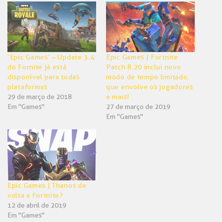
em
em
nova
nova
janela)
janela)
‘Epic Games’ – Update 3.4
Epic Games | Fortnite
do Fornite já está
Patch 8.20 inclui novo
disponível para todas
modo de tempo limitado,
plataformas
que envolve os jogadores
29 de março de 2018
e mais!
Em "Games"
27 de março de 2019
Em "Games"
Epic Games | Thanos de
volta a Fortnite?
12 de abril de 2019
Em "Games"