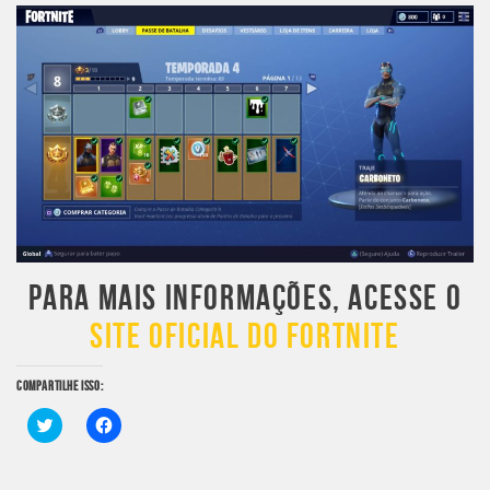
PARA MAIS INFORMAÇÕES, ACESSE O
SITE OFICIAL DO FORTNITE
COMPARTILHE ISSO:
Clique
Clique
para
para
compartilhar
compartilhar
no
no
Twitter(abre
Facebook(abre