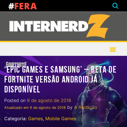
‘EPIC GAMES E SAMSUNG’ – BETA DE
FORTNITE VERSÃO ANDROID JÁ
DISPONÍVEL
Posted on
9 de agosto de 2018
by
A Redação
Atualizado em
9 de agosto de 2018
Categoria:
Games
,
Mobile Games