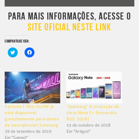
PARA MAIS INFORMAÇÕES, ACESSE O
SITE OFICIAL NESTE LINK
COMPARTILHE ISSO:
Clique
Clique
para
para
compartilhar
compartilhar
no
no
Twitter(abre
Facebook(abre
em
em
nova
nova
janela)
janela)
Fortnite | Skin GLOW já
‘Samsung’ A evolução da
está disponível
série Note [+ Entrevista
gratuitamente para donos
BGS 2018]
de smartphones Samsung
15 de outubro de 2018
29 de setembro de 2019
Em "Artigos"
Em "Games"