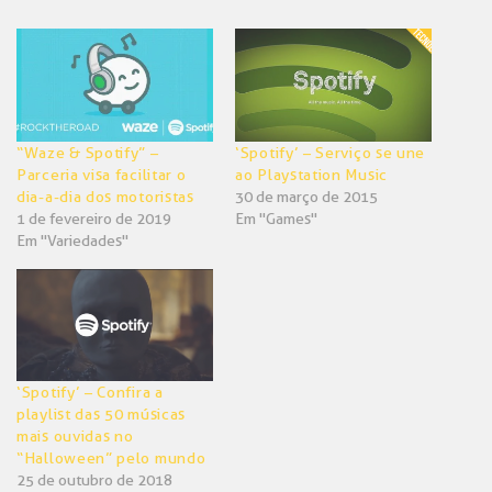
no
no
Twitter(abre
Facebook(abre
em
em
nova
nova
janela)
janela)
“Waze & Spotify” –
‘Spotify’ – Serviço se une
Parceria visa facilitar o
ao Playstation Music
dia-a-dia dos motoristas
30 de março de 2015
1 de fevereiro de 2019
Em "Games"
Em "Variedades"
‘Spotify’ – Confira a
playlist das 50 músicas
mais ouvidas no
“Halloween” pelo mundo
25 de outubro de 2018