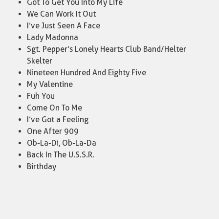
Got To Get You Into My Life
We Can Work It Out
I’ve Just Seen A Face
Lady Madonna
Sgt. Pepper’s Lonely Hearts Club Band/Helter
Skelter
Nineteen Hundred And Eighty Five
My Valentine
Fuh You
Come On To Me
I’ve Got a Feeling
One After 909
Ob-La-Di, Ob-La-Da
Back In The U.S.S.R.
Birthday