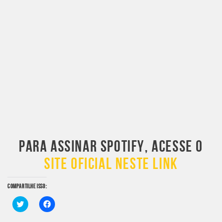
PARA ASSINAR SPOTIFY, ACESSE O
SITE OFICIAL NESTE LINK
COMPARTILHE ISSO:
Clique
Clique
para
para
compartilhar
compartilhar