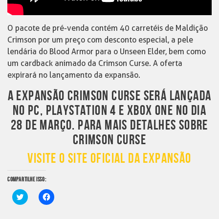
O pacote de pré-venda contém 40 carretéis de Maldição
Crimson por um preço com desconto especial, a pele
lendária do Blood Armor para o Unseen Elder, bem como
um cardback animado da Crimson Curse. A oferta
expirará no lançamento da expansão.
A EXPANSÃO CRIMSON CURSE SERÁ LANÇADA
NO PC, PLAYSTATION 4 E XBOX ONE NO DIA
28 DE MARÇO. PARA MAIS DETALHES SOBRE
CRIMSON CURSE
VISITE O SITE OFICIAL DA EXPANSÃO
COMPARTILHE ISSO:
Clique
Clique
para
para
compartilhar
compartilhar
no
no