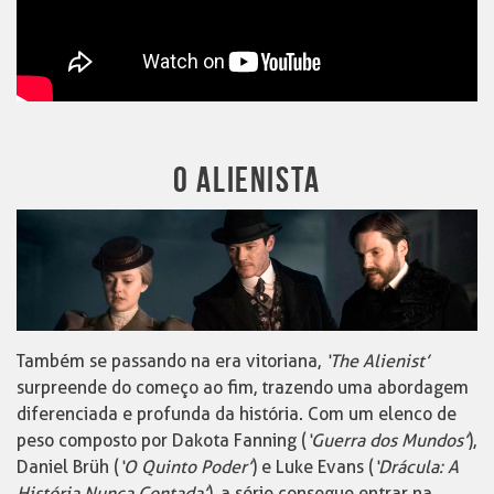
O ALIENISTA
Também se passando na era vitoriana,
‘The Alienist’
surpreende do começo ao fim, trazendo uma abordagem
diferenciada e profunda da história. Com um elenco de
peso composto por Dakota Fanning (
‘
Guerra dos Mundos’
),
Daniel Brüh (
‘
O Quinto Poder
’
) e Luke Evans (
‘Drácula: A
História Nunca Contada’
), a série consegue entrar na