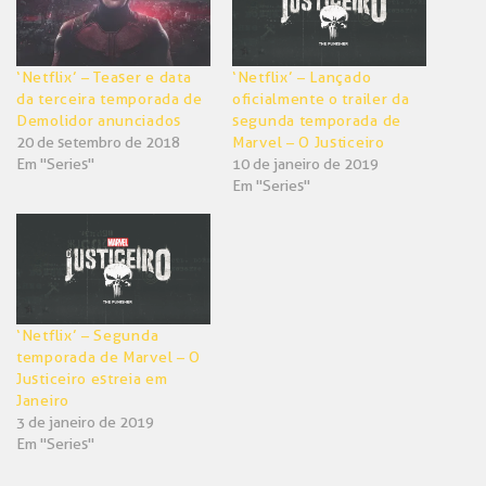
‘Netflix’ – Teaser e data
‘Netflix’ – Lançado
da terceira temporada de
oficialmente o trailer da
Demolidor anunciados
segunda temporada de
20 de setembro de 2018
Marvel – O Justiceiro
Em "Series"
10 de janeiro de 2019
Em "Series"
‘Netflix’ – Segunda
temporada de Marvel – O
Justiceiro estreia em
Janeiro
3 de janeiro de 2019
Em "Series"