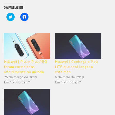
COMPARTILHE ISSO:
Clique
Clique
para
para
compartilhar
compartilhar
no
no
Twitter(abre
Facebook(abre
em
em
nova
nova
janela)
janela)
Huawei | P30 e P30 PRO
Huawei | Conheça o P30
foram anunciados
LITE que será lançado
oficialmente no mundo
este mês
26 de março de 2019
6 de maio de 2019
Em "Tecnologia"
Em "Tecnologia"