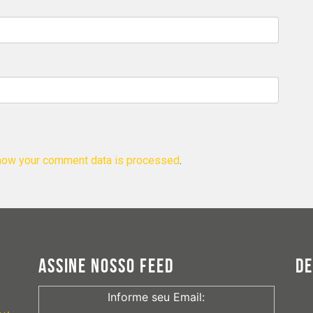
how your comment data is processed
.
ASSINE NOSSO FEED
D
Informe seu Email: