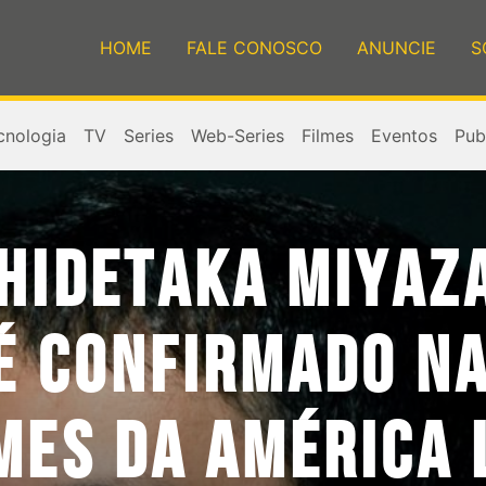
HOME
FALE CONOSCO
ANUNCIE
S
cnologia
TV
Series
Web-Series
Filmes
Eventos
Publ
 HIDETAKA MIYAZ
 É CONFIRMADO N
MES DA AMÉRICA 