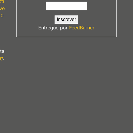
ti
ve
.0
Entregue por
FeedBurner
ta
r/
.