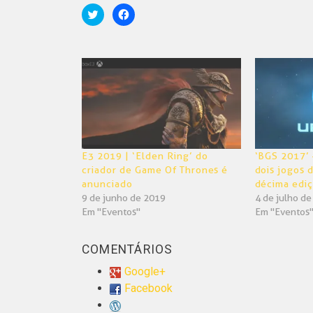
Clique
Clique
para
para
compartilhar
compartilhar
no
no
Twitter(abre
Facebook(abre
em
em
nova
nova
janela)
janela)
E3 2019 | ‘Elden Ring’ do
‘BGS 2017’ 
criador de Game Of Thrones é
dois jogos 
anunciado
décima edi
9 de junho de 2019
4 de julho d
Em "Eventos"
Em "Eventos
COMENTÁRIOS
Google+
Facebook