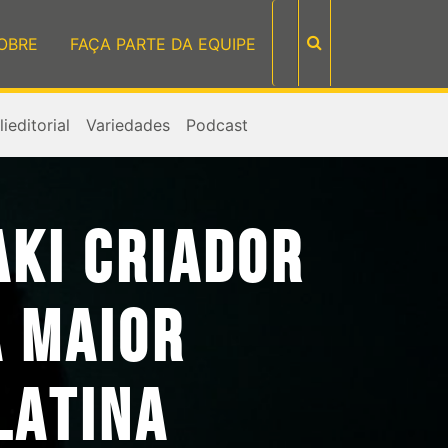
OBRE
FAÇA PARTE DA EQUIPE
ieditorial
Variedades
Podcast
AKI CRIADOR
A MAIOR
LATINA