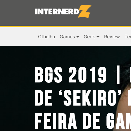
Cthulhu
Games
Geek
Review
Te
BGS 2019 |
DE ‘SEKIRO’
FEIRA DE GA