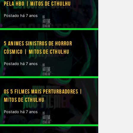
PELA HBO | MITOS DE CTHULHU
Postado há 7 anos
5 ANIMES SINISTROS DE HORROR
CÓSMICO | MITOS DE CTHULHU
Postado há 7 anos
OS 5 FILMES MAIS PERTURBADORES |
MITOS DE CTHULHU
Postado há 7 anos