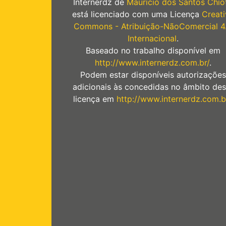
Internerdz
de
Mauricio dos Santos Chiot
está licenciado com uma Licença
Creati
Commons - Atribuição-NãoComercial 4
Internacional
.
Baseado no trabalho disponível em
http://www.internerdz.com.br/
.
Podem estar disponíveis autorizações
adicionais às concedidas no âmbito des
licença em
http://www.internerdz.com.b