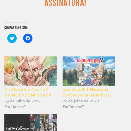
ASSINATURA!
COMPARTILHE ISSO:
Clique
Clique
para
para
compartilhar
compartilhar
no
no
Twitter(abre
Facebook(abre
em
em
nova
nova
janela)
janela)
Dr. Stone é o MELHOR
Crunchyroll | Maratona
ANIME DA TEMPORADA
Konosuba na Rede Brasil
23 de julho de 2019
24 de julho de 2020
Em "Anime"
Em "Anime"