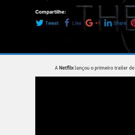
Compartilhe:
Tweet
Like
+1
Share
A
Netflix
lançou o primeiro trailer d