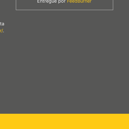
Entregue por
FeedBurner
ta
r/
.