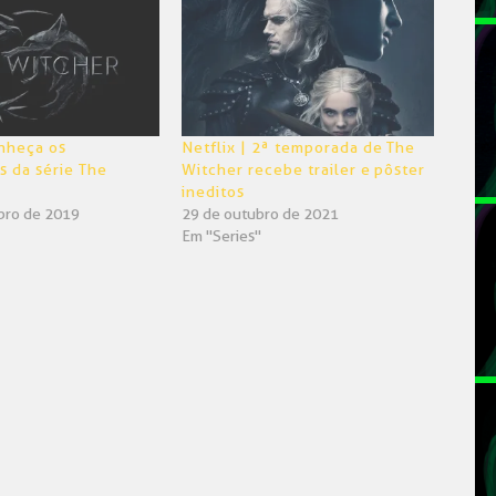
onheça os
Netflix | 2ª temporada de The
 da série The
Witcher recebe trailer e pôster
ineditos
bro de 2019
29 de outubro de 2021
Em "Series"