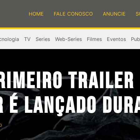
HOME
FALE CONOSCO
ANUNCIE
S
cnologia
TV
Series
Web-Series
Filmes
Eventos
Publ
RIMEIRO TRAILER 
R É LANÇADO DUR
o