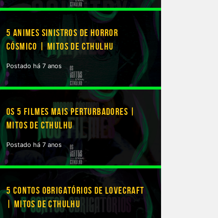
5 ANIMES SINISTROS DE HORROR
CÓSMICO | MITOS DE CTHULHU
Postado há 7 anos
OS 5 FILMES MAIS PERTURBADORES |
MITOS DE CTHULHU
Postado há 7 anos
5 CONTOS OBRIGATÓRIOS DE LOVECRAFT
| MITOS DE CTHULHU