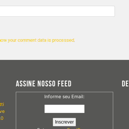
how your comment data is processed
.
ASSINE NOSSO FEED
D
Informe seu Email:
ti
ve
.0