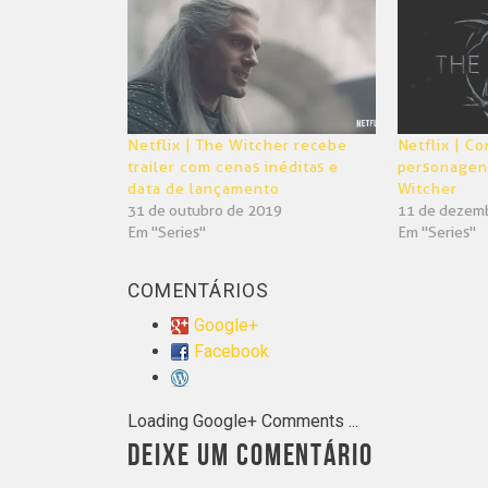
nova
nova
janela)
janela)
Netflix | The Witcher recebe
Netflix | C
trailer com cenas inéditas e
personagens
data de lançamento
Witcher
31 de outubro de 2019
11 de dezem
Em "Series"
Em "Series"
COMENTÁRIOS
Google+
Facebook
Loading Google+ Comments ...
DEIXE UM COMENTÁRIO