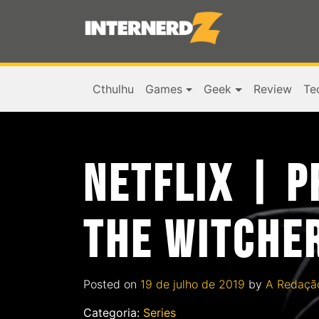
Cthulhu
Games
Geek
Review
Te
NETFLIX | P
THE WITCHE
Posted on
19 de julho de 2019
by
A Redaçã
Categoria:
Series