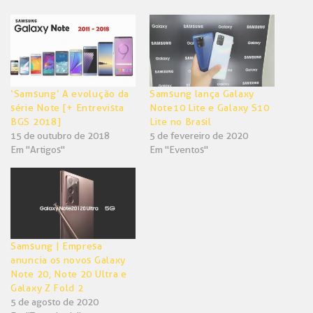
Twitter(abre
Facebook(abre
em
em
nova
nova
janela)
janela)
‘Samsung’ A evolução da
Samsung lança Galaxy
série Note [+ Entrevista
Note10 Lite e Galaxy S10
BGS 2018]
Lite no Brasil
15 de outubro de 2018
5 de fevereiro de 2020
Em "Artigos"
Em "Eventos"
Samsung | Empresa
anuncia os novos Galaxy
Note 20, Note 20 Ultra e
Galaxy Z Fold 2
5 de agosto de 2020