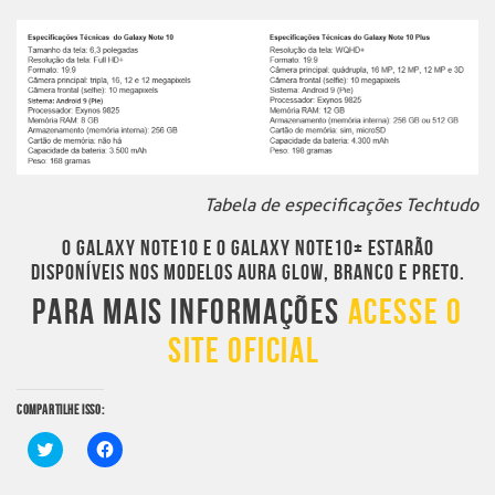
Tabela de especificações Techtudo
O GALAXY NOTE10 E O GALAXY NOTE10+ ESTARÃO
DISPONÍVEIS NOS MODELOS AURA GLOW, BRANCO E PRETO.
PARA MAIS INFORMAÇÕES
ACESSE O
SITE OFICIAL
COMPARTILHE ISSO:
Clique
Clique
para
para
compartilhar
compartilhar
no
no