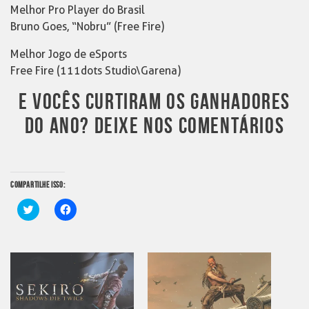
Melhor Pro Player do Brasil
Bruno Goes, “Nobru” (Free Fire)
Melhor Jogo de eSports
Free Fire (111dots Studio\Garena)
E VOCÊS CURTIRAM OS GANHADORES
DO ANO? DEIXE NOS COMENTÁRIOS
COMPARTILHE ISSO:
Clique
Clique
para
para
compartilhar
compartilhar
no
no
Twitter(abre
Facebook(abre
em
em
nova
nova
janela)
janela)