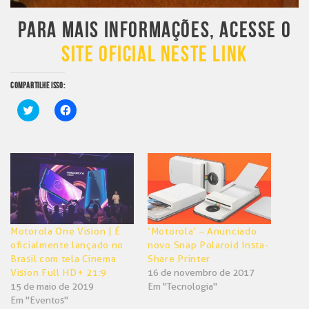
PARA MAIS INFORMAÇÕES, ACESSE O
SITE OFICIAL NESTE LINK
COMPARTILHE ISSO:
Clique
Clique
para
para
compartilhar
compartilhar
no
no
Twitter(abre
Facebook(abre
em
em
nova
nova
janela)
janela)
Motorola One Vision | É
‘Motorola’ – Anunciado
oficialmente lançado no
novo Snap Polaroid Insta-
Brasil com tela Cinema
Share Printer
Vision Full HD+ 21:9
16 de novembro de 2017
15 de maio de 2019
Em "Tecnologia"
Em "Eventos"