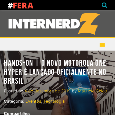
HANDS-ON | O NOVO MOTOROLA ONE
HYPER É LANÇADO OFICIALMENTE NO
BRASIL
Posted on
4 de dezembro de 2019
by
Mauricio Chiotti
Categoria:
Eventos
,
Tecnologia
Compartilhe: