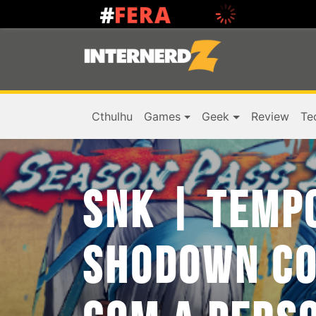
Cthulhu
Games
Geek
Review
Te
SNK | TEMP
SHODOWN CO