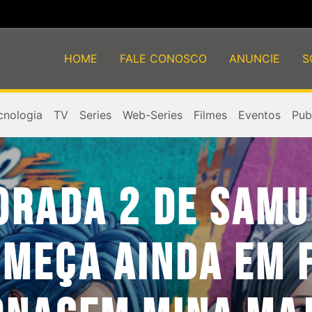
HOME
FALE CONOSCO
ANUNCIE
S
cnologia
TV
Series
Web-Series
Filmes
Eventos
Publ
ORADA 2 DE SAMU
MEÇA AINDA EM 