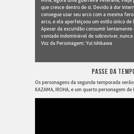
Mina, agora uma guerreira veterana, viaj
que cresce dentro de si. Devido à dor inte
consegue usar seu arco com a mesma feroc
arco, e ela aperfeiçoou um estilo único de
Apesar da escuridão consumir lentamente o
vontade indominável de sobreviver, nunca 
Voz da Personagem: Yui Ishikawa
PASSE DA TEMP
Os personagens da segunda temporada serão
KAZAMA, IROHA, e um quarto personagem de D