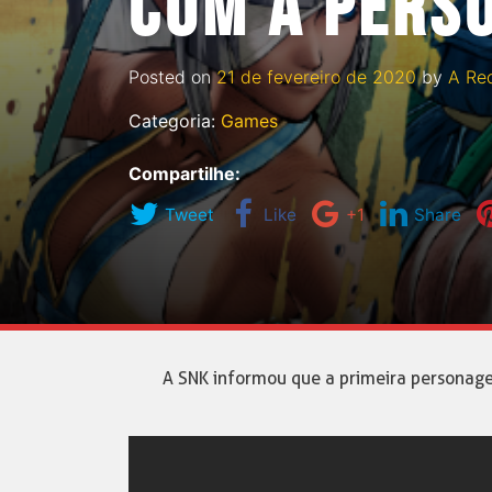
COM A PERS
Posted on
21 de fevereiro de 2020
by
A Re
Categoria:
Games
Compartilhe:
Tweet
Like
+1
Share
A SNK informou que a primeira persona