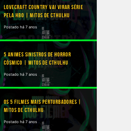
LOVECRAFT COUNTRY VAI VIRAR SÉRIE
PELA HBO | MITOS DE CTHULHU
Postado há 7 anos
5 ANIMES SINISTROS DE HORROR
CÓSMICO | MITOS DE CTHULHU
Postado há 7 anos
OS 5 FILMES MAIS PERTURBADORES |
MITOS DE CTHULHU
Postado há 7 anos