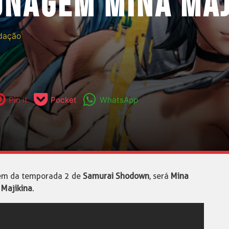
ONAGEM MINA MAJ
dação
Pin it
Pocket
WhatsApp
gem da temporada 2 de
Samurai Shodown
, será
Mina
Majikina
.