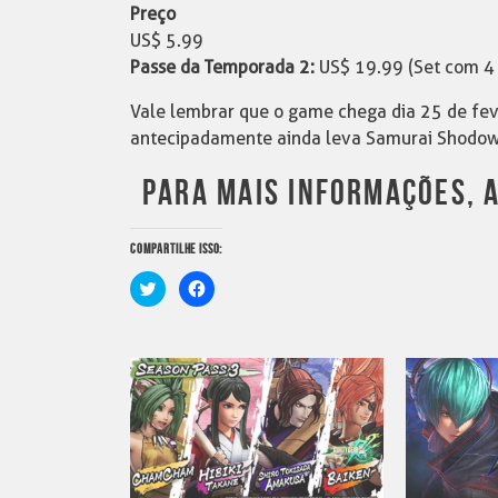
Preço
US$ 5.99
Passe da Temporada 2:
US$ 19.99 (Set com 
Vale lembrar que o game chega dia 25 de fev
antecipadamente ainda leva Samurai Shodown
PARA MAIS INFORMAÇÕES, 
COMPARTILHE ISSO:
Clique
Clique
para
para
compartilhar
compartilhar
no
no
Twitter(abre
Facebook(abre
em
em
nova
nova
janela)
janela)