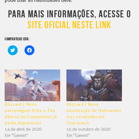
pode usar as habilidades dele.
PARA MAIS INFORMAÇÕES, ACESSE O
SITE OFICIAL NESTE LINK
COMPARTILHE ISSO:
Clique
Clique
para
para
compartilhar
compartilhar
no
no
Twitter(abre
Facebook(abre
em
em
nova
nova
janela)
janela)
Blizzard | Novo
Blizzard | Nova
personagem Echo e Fila
atualização de Halloween
Aberta do Competitivo já
traz novidades em
estão disponíveis
Overwatch
14 de abril de 2020
15 de outubro de 2020
Em "Games"
Em "Games"