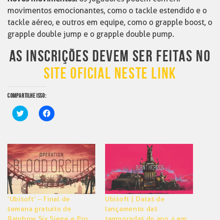
movimentos emocionantes, como o tackle estendido e o
tackle aéreo, e outros em equipe, como o grapple boost, o
grapple double jump e o grapple double pump.
AS INSCRIÇÕES DEVEM SER FEITAS NO
SITE OFICIAL NESTE LINK
COMPARTILHE ISSO:
Clique
Clique
para
para
compartilhar
compartilhar
no
no
Twitter(abre
Facebook(abre
em
em
nova
nova
janela)
janela)
‘Ubisoft’ – Final de
Ubisoft | Datas de
semana gratuito de
lançamento das
Rainbow Six Siege e Pro
temporadas do ano 4 em