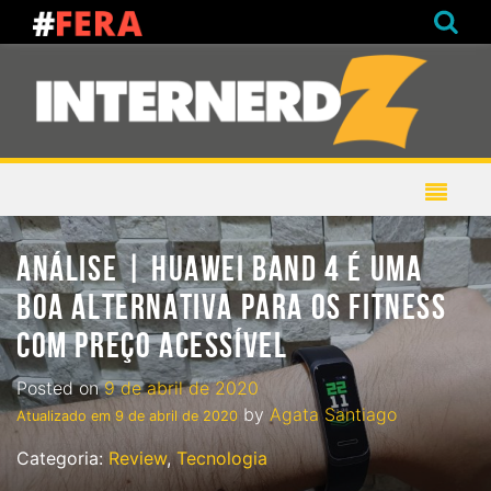
ANÁLISE | HUAWEI BAND 4 É UMA
BOA ALTERNATIVA PARA OS FITNESS
COM PREÇO ACESSÍVEL
Posted on
9 de abril de 2020
by
Agata Santiago
Atualizado em
9 de abril de 2020
Categoria:
Review
,
Tecnologia