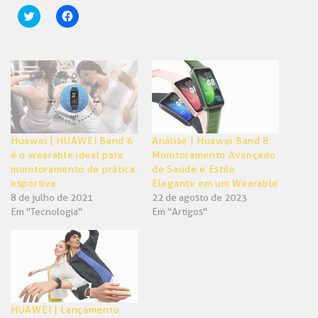
Clique
Clique
para
para
compartilhar
compartilhar
no
no
Twitter(abre
Facebook(abre
em
em
nova
nova
janela)
janela)
Huawei | HUAWEI Band 6
Análise | Huawei Band 8:
é o wearable ideal para
Monitoramento Avançado
monitoramento de prática
de Saúde e Estilo
esportiva
Elegante em um Wearable
8 de julho de 2021
22 de agosto de 2023
Em "Tecnologia"
Em "Artigos"
HUAWEI | Lançamento