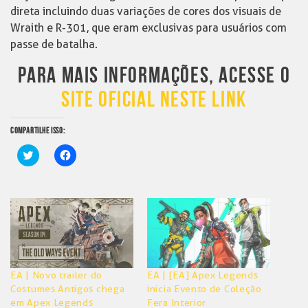
direta incluindo duas variações de cores dos visuais de
Wraith e R-301, que eram exclusivas para usuários com
passe de batalha.
PARA MAIS INFORMAÇÕES, ACESSE O
SITE OFICIAL NESTE LINK
COMPARTILHE ISSO:
Clique
Clique
para
para
compartilhar
compartilhar
no
no
Twitter(abre
Facebook(abre
em
em
nova
nova
janela)
janela)
EA | Novo trailer do
EA | [EA] Apex Legends
Costumes Antigos chega
inicia Evento de Coleção
em Apex Legends
Fera Interior