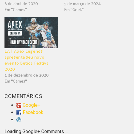
6 de abril de 2020
5 de março de 2024
Em "Games"
Em "Geek"
EA | Apex Legends
apresenta seu novo
evento Batida Festiva
2020
1 de dezembro de 2020
Em "Games"
COMENTÁRIOS
Google+
Facebook
Loading Google+ Comments ...