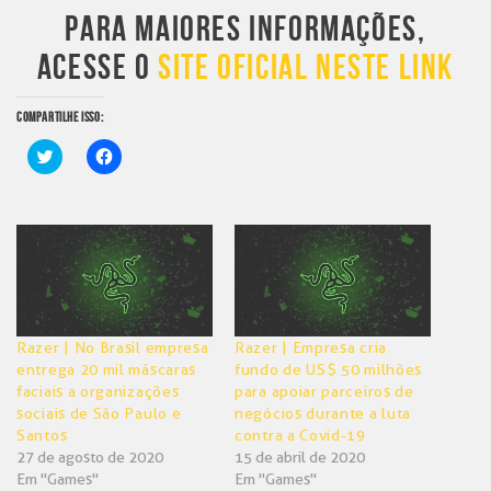
PARA MAIORES INFORMAÇÕES,
ACESSE O
SITE OFICIAL NESTE LINK
COMPARTILHE ISSO:
Clique
Clique
para
para
compartilhar
compartilhar
no
no
Twitter(abre
Facebook(abre
em
em
nova
nova
janela)
janela)
Razer | No Brasil empresa
Razer | Empresa cria
entrega 20 mil máscaras
fundo de US$ 50 milhões
faciais a organizações
para apoiar parceiros de
sociais de São Paulo e
negócios durante a luta
Santos
contra a Covid-19
27 de agosto de 2020
15 de abril de 2020
Em "Games"
Em "Games"