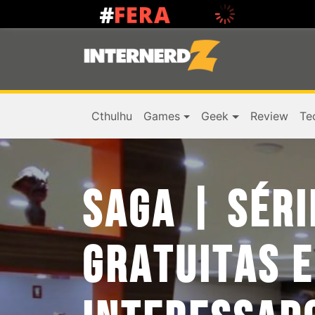
Cthulhu
Games
Geek
Review
Te
SAGA | SÉRI
GRATUITAS E