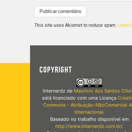
This site uses Akismet to reduce spam.
Learn 
COPYRIGHT
Internerdz
de
Mauricio dos Santos Chiot
está licenciado com uma Licença
Creati
Commons - Atribuição-NãoComercial 4
Internacional
.
Baseado no trabalho disponível em
http://www.internerdz.com.br/
.