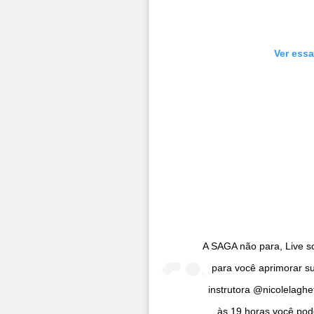
Ver essa
A SAGA não para, Live so
para você aprimorar su
instrutora @nicolelaghe
às 19 horas você pod