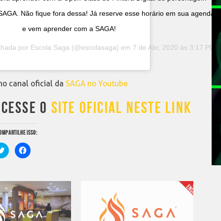
SAGA. Não fique fora dessa! Já reserve esse horário em sua agenda
e vem aprender com a SAGA!
lhada por
Escola Saga
(@escolasaga) em
7 de Abr, 2020 às 3:17 PDT
no canal oficial da
SAGA no Youtube
ACESSE O
SITE OFICIAL NESTE LINK
OMPARTILHE ISSO:
Clique
Clique
para
para
compartilhar
compartilhar
no
no
Twitter(abre
Facebook(abre
em
em
nova
nova
janela)
janela)