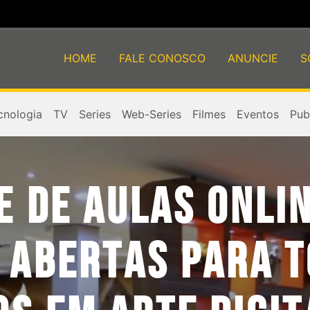
HOME
FALE CONOSCO
ANUNCIE
S
cnologia
TV
Series
Web-Series
Filmes
Eventos
Publ
E DE AULAS ONLIN
 ABERTAS PARA 