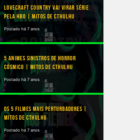
LOVECRAFT COUNTRY VAI VIRAR SÉRIE
PELA HBO | MITOS DE CTHULHU
Postado há 7 anos
5 ANIMES SINISTROS DE HORROR
CÓSMICO | MITOS DE CTHULHU
Postado há 7 anos
OS 5 FILMES MAIS PERTURBADORES |
MITOS DE CTHULHU
Postado há 7 anos