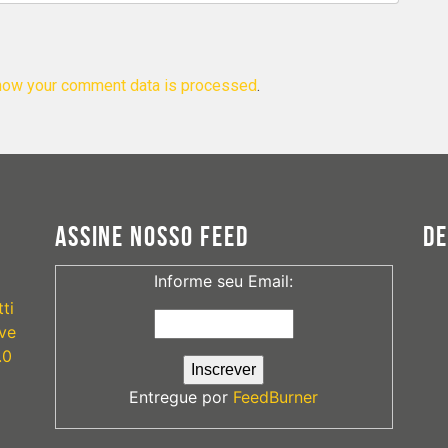
how your comment data is processed
.
ASSINE NOSSO FEED
D
Informe seu Email:
ti
ve
.0
Entregue por
FeedBurner