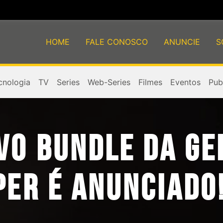
HOME
FALE CONOSCO
ANUNCIE
S
cnologia
TV
Series
Web-Series
Filmes
Eventos
Publ
VO BUNDLE DA GE
PER É ANUNCIADO