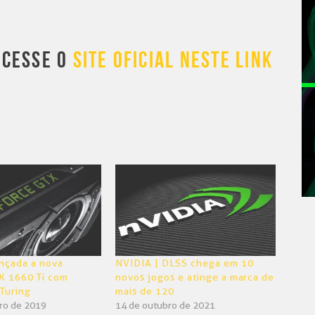
ACESSE O
SITE OFICIAL NESTE LINK
nçada a nova
NVIDIA | DLSS chega em 10
X 1660 Ti com
novos jogos e atinge a marca de
 Turing
mais de 120
iro de 2019
14 de outubro de 2021