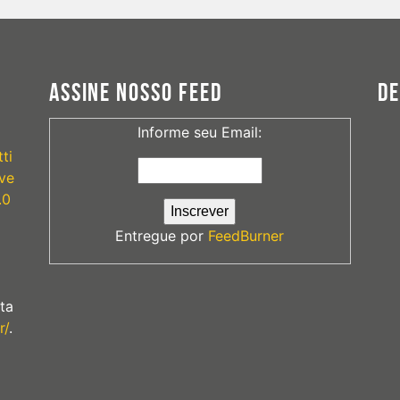
ASSINE NOSSO FEED
D
Informe seu Email:
ti
ve
.0
Entregue por
FeedBurner
ta
r/
.