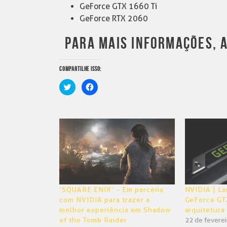
GeForce GTX 1660 Ti
GeForce RTX 2060
PARA MAIS INFORMAÇÕES, 
COMPARTILHE ISSO:
Clique
Clique
para
para
compartilhar
compartilhar
no
no
Twitter(abre
Facebook(abre
em
em
nova
nova
janela)
janela)
‘SQUARE ENIX’ – Em parceria
NVIDIA | La
com NVIDIA para trazer a
GeForce GT
melhor experiência em Shadow
arquitetura
of the Tomb Raider
22 de fevere