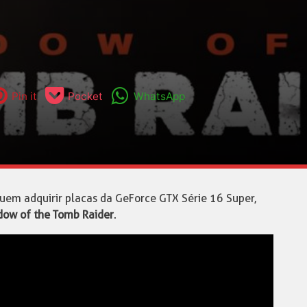
Pin it
Pocket
WhatsApp
em adquirir placas da GeForce GTX Série 16 Super,
ow of the Tomb Raider
.