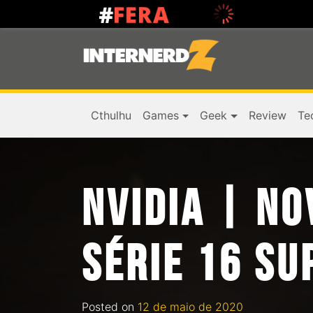
Cthulhu
Games
Geek
Review
Te
NVIDIA | NO
SÉRIE 16 SU
Posted on
12 de maio de 2020