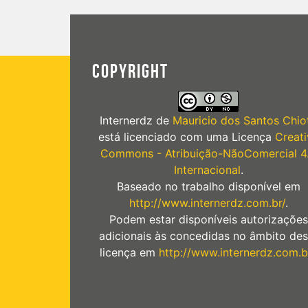
COPYRIGHT
Internerdz
de
Mauricio dos Santos Chiot
está licenciado com uma Licença
Creati
Commons - Atribuição-NãoComercial 4
Internacional
.
Baseado no trabalho disponível em
http://www.internerdz.com.br/
.
Podem estar disponíveis autorizações
adicionais às concedidas no âmbito des
licença em
http://www.internerdz.com.b