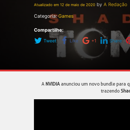
by
A Redação
Atualizado em
12 de maio de 2020
Categoria:
Games
Compartilhe:
Tweet
Like
+1
Share
A
NVIDIA
anunciou um novo bundle para qu
trazendo
Shad