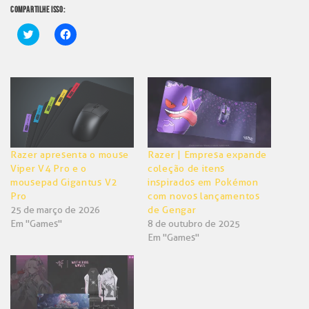
COMPARTILHE ISSO:
Clique
Clique
para
para
compartilhar
compartilhar
no
no
Twitter(abre
Facebook(abre
em
em
nova
nova
janela)
janela)
Razer apresenta o mouse
Razer | Empresa expande
Viper V4 Pro e o
coleção de itens
mousepad Gigantus V2
inspirados em Pokémon
Pro
com novos lançamentos
25 de março de 2026
de Gengar
Em "Games"
8 de outubro de 2025
Em "Games"