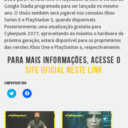
Google Stadia programada para ser lançada no mesmo
ano. O título também será jogável nos consoles Xbox
Series X e PlayStation 5, quando disponíveis.
Posteriormente, uma atualização gratuita para
Cyberpunk 2077, aproveitando ao máximo o hardware da
próxima geração, estará disponível para os proprietários
das versões Xbox One e PlayStation 4, respectivamente.
PARA MAIS INFORMAÇÕES, ACESSE O
SITE OFICIAL NESTE LINK
COMPARTILHE ISSO:
Clique
Clique
para
para
compartilhar
compartilhar
no
no
Twitter(abre
Facebook(abre
em
em
nova
nova
janela)
janela)