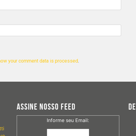
how your comment data is processed
.
ASSINE NOSSO FEED
D
Informe seu Email:
ti
ve