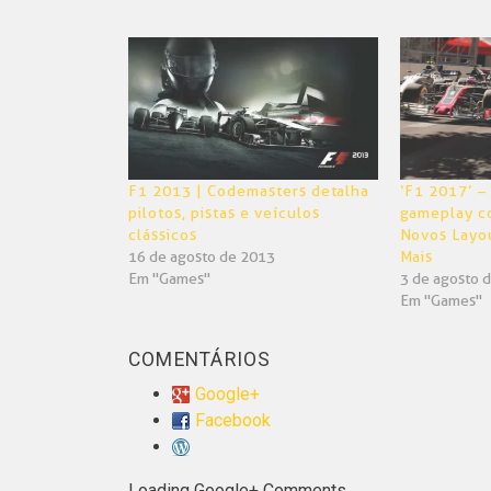
no
no
Twitter(abre
Facebook(abre
em
em
nova
nova
janela)
janela)
F1 2013 | Codemasters detalha
‘F1 2017’ –
pilotos, pistas e veículos
gameplay co
clássicos
Novos Layou
16 de agosto de 2013
Mais
Em "Games"
3 de agosto 
Em "Games"
COMENTÁRIOS
Google+
Facebook
Loading Google+ Comments ...