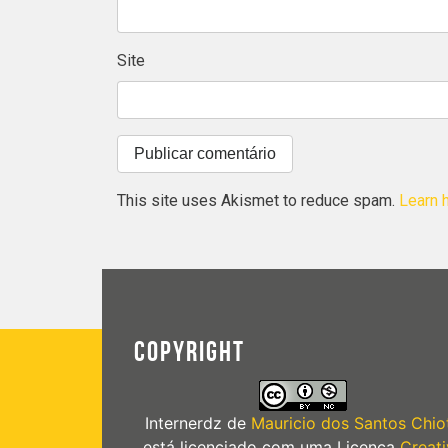
Site
This site uses Akismet to reduce spam.
Learn 
COPYRIGHT
Internerdz
de
Mauricio dos Santos Chiot
está licenciado com uma Licença
Creati