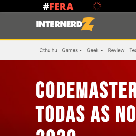
Cthulhu
Games
Geek
Review
Te
CODEMASTER
TODAS AS N