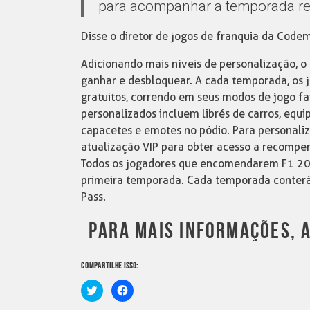
para acompanhar a temporada re
Disse o diretor de jogos de franquia da Codem
Adicionando mais níveis de personalização, o
ganhar e desbloquear. A cada temporada, os 
gratuitos, correndo em seus modos de jogo fa
personalizados incluem librés de carros, equ
capacetes e emotes no pódio. Para personali
atualização VIP para obter acesso a recompens
Todos os jogadores que encomendarem F1 202
primeira temporada. Cada temporada conterá
Pass.
PARA MAIS INFORMAÇÕES, 
COMPARTILHE ISSO:
Clique
Clique
para
para
compartilhar
compartilhar