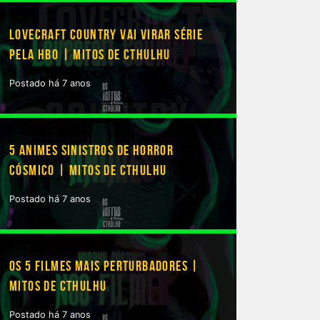
LOVECRAFT COUNTRY VAI VIRAR SÉRIE
PELA HBO | MITOS DE CTHULHU
Postado há 7 anos
5 ANIMES SINISTROS DE HORROR
CÓSMICO | MITOS DE CTHULHU
Postado há 7 anos
OS 5 FILMES MAIS PERTURBADORES |
MITOS DE CTHULHU
Postado há 7 anos