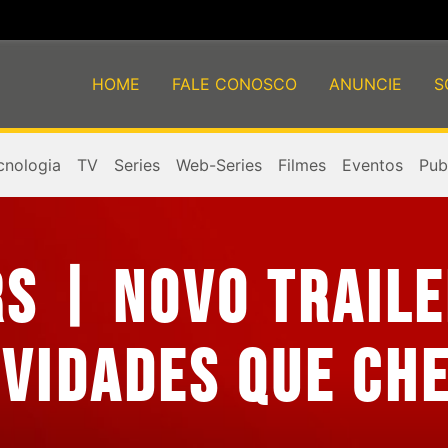
HOME
FALE CONOSCO
ANUNCIE
S
cnologia
TV
Series
Web-Series
Filmes
Eventos
Publ
S | NOVO TRAIL
OVIDADES QUE CH