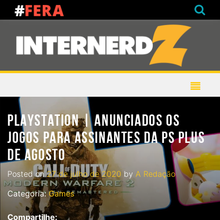
PLAYSTATION | ANUNCIADOS OS
JOGOS PARA ASSINANTES DA PS PLUS
DE AGOSTO
Posted on
27 de julho de 2020
by
A Redação
Categoria:
Games
Compartilhe: