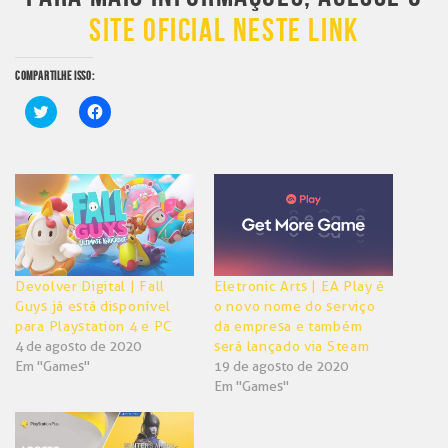
SITE OFICIAL NESTE LINK
COMPARTILHE ISSO:
Clique
Clique
para
para
compartilhar
compartilhar
no
no
Twitter(abre
Facebook(abre
em
em
nova
nova
janela)
janela)
Devolver Digital | Fall
Eletronic Arts | EA Play é
Guys já está disponível
o novo nome do serviço
para Playstation 4 e PC
da empresa e também
4 de agosto de 2020
será lançado via Steam
Em "Games"
19 de agosto de 2020
Em "Games"