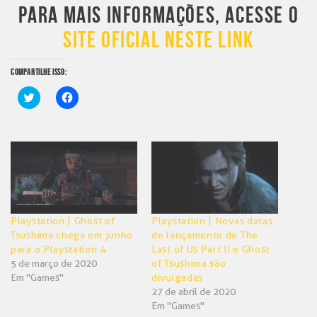
PARA MAIS INFORMAÇÕES, ACESSE O
SITE OFICIAL NESTE LINK
COMPARTILHE ISSO:
Clique
Clique
para
para
compartilhar
compartilhar
no
no
Twitter(abre
Facebook(abre
em
em
nova
nova
janela)
janela)
Playstation | Ghost of
Playstation | Novas datas
Tsushima chega em junho
de lançamento de The
para o Playstation 4
Last of Us Part II e Ghost
5 de março de 2020
of Tsushima são
Em "Games"
divulgadas
27 de abril de 2020
Em "Games"