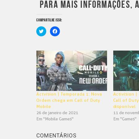
PARA MAIS INFORMAÇÕES, 
COMPARTILHE ISSO:
Clique
Clique
para
para
compartilhar
compartilhar
no
no
Twitter(abre
Facebook(abre
em
em
nova
nova
janela)
janela)
Actvision | Temporada 1: Nova
Activision 
Ordem chega em Call of Duty
Call of Duty
Mobile
disponível
26 de janeiro de 2021
11 de novem
Em "Mobile Games"
Em "Games"
COMENTÁRIOS