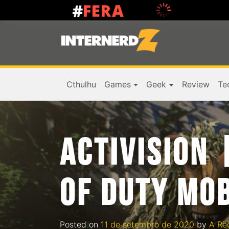
Cthulhu
Games
Geek
Review
Te
ACTIVISION 
OF DUTY MOB
Posted on
11 de setembro de 2020
by
A Re