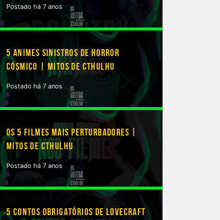
Postado há 7 anos
5 ANIMES SINISTROS DE HORROR
CÓSMICO | MITOS DE CTHULHU
Postado há 7 anos
OS 5 FILMES MAIS PERTURBADORES |
MITOS DE CTHULHU
Postado há 7 anos
5 CONTOS OBRIGATÓRIOS DE LOVECRAFT