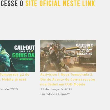
ACESSE O
SITE OFICIAL NESTE LINK
| Temporada 12 de
Activision | Nova Temporada 2:
: Mobile já está
Dia do Acerto de Contas recebe
novidades em COD Mobile
bro de 2020
11 de março de 2021
Em "Mobile Games"