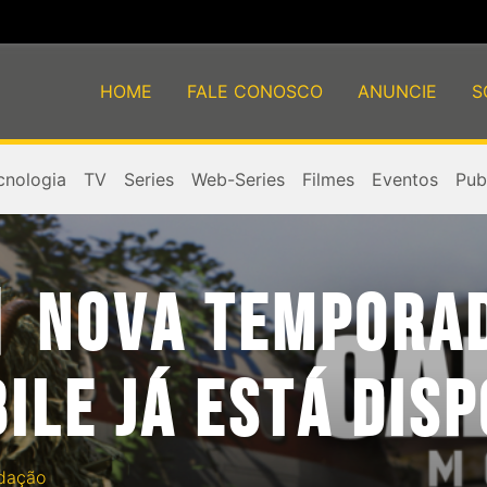
HOME
FALE CONOSCO
ANUNCIE
S
cnologia
TV
Series
Web-Series
Filmes
Eventos
Publ
| NOVA TEMPORA
ILE JÁ ESTÁ DIS
dação