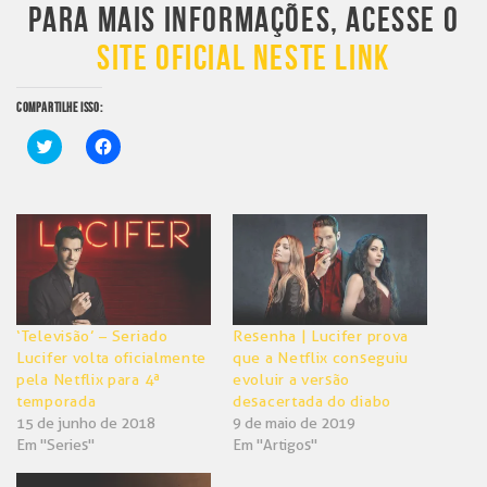
PARA MAIS INFORMAÇÕES, ACESSE O
SITE OFICIAL NESTE LINK
COMPARTILHE ISSO:
Clique
Clique
para
para
compartilhar
compartilhar
no
no
Twitter(abre
Facebook(abre
em
em
nova
nova
janela)
janela)
‘Televisão’ – Seriado
Resenha | Lucifer prova
Lucifer volta oficialmente
que a Netflix conseguiu
pela Netflix para 4ª
evoluir a versão
temporada
desacertada do diabo
15 de junho de 2018
9 de maio de 2019
Em "Series"
Em "Artigos"