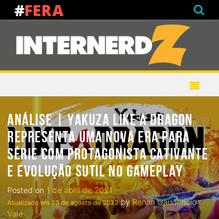
ANÁLISE | YAKUZA LIKE A DRAGON
REPRESENTA UMA NOVA ERA PARA
SÉRIE COM PROTAGONISTA CATIVANTE
E EVOLUÇÃO SUTIL NO GAMEPLAY
Posted on
1 de abril de 2021
by
Renan Gaudencio
Atualizado em
23 de agosto de 2023
Vale