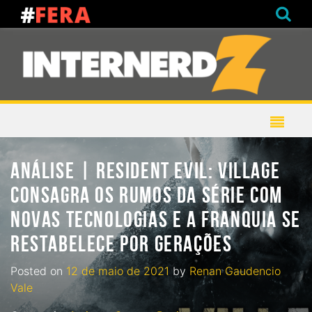
ANÁLISE | RESIDENT EVIL: VILLAGE
CONSAGRA OS RUMOS DA SÉRIE COM
NOVAS TECNOLOGIAS E A FRANQUIA SE
RESTABELECE POR GERAÇÕES
Posted on
12 de maio de 2021
by
Renan Gaudencio
Vale