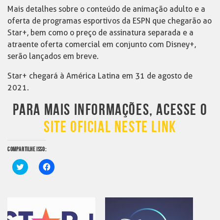
Mais detalhes sobre o conteúdo de animação adulto e a
oferta de programas esportivos da ESPN que chegarão ao
Star+, bem como o preço de assinatura separada e a
atraente oferta comercial em conjunto com Disney+,
serão lançados em breve.
Star+ chegará à América Latina em 31 de agosto de
2021.
PARA MAIS INFORMAÇÕES, ACESSE O
SITE OFICIAL NESTE LINK
COMPARTILHE ISSO:
Clique
Clique
para
para
compartilhar
compartilhar
no
no
Twitter(abre
Facebook(abre
em
em
nova
nova
janela)
janela)